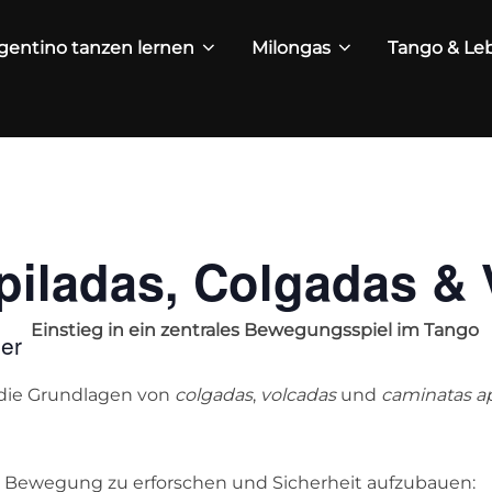
gentino tanzen lernen
Milongas
Tango & Leb
iladas, Colgadas & 
Einstieg in ein zentrales Bewegungsspiel im Tango
er
 die Grundlagen von
colgadas
,
volcadas
und
caminatas ap
m Bewegung zu erforschen und Sicherheit aufzubauen: